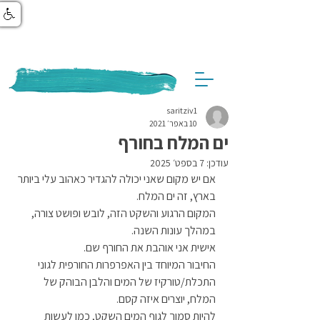
saritziv1
10 באפר׳ 2021
ים המלח בחורף
עודכן:
7 בספט׳ 2025
אם יש מקום שאני יכולה להגדיר כאהוב עלי ביותר 
בארץ, זה ים המלח.
המקום הרגוע והשקט הזה, לובש ופושט צורה, 
במהלך עונות השנה.
אישית אני אוהבת את החורף שם. 
החיבור המיוחד בין האפרפרות החורפית לגוני 
התכלת/טורקיז של המים והלבן הבוהק של 
המלח, יוצרים איזה קסם.
להיות סמוך לגוף המים השקט, כמו לעשות 